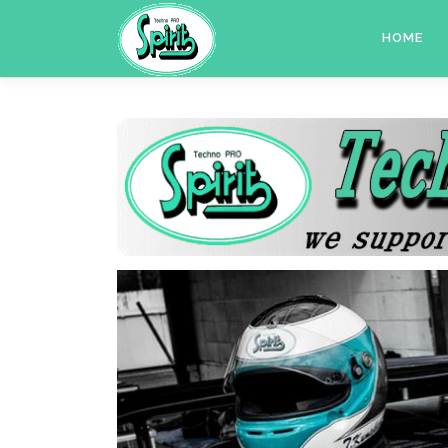
コ
ン
HOME
テ
ン
ツ
へ
ス
キ
ッ
プ