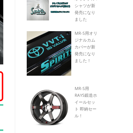
シャツが新
発売になり
ました
MR-S用オリ
ジナルカム
カバーが新
発売になり
ました！
MR-S用
RAYS鍛造ホ
イールセッ
ト 即納セー
ル！