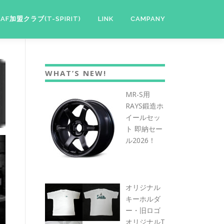
JAF加盟クラブ(T-SPIRIT)
LINK
CAMPANY
WHAT’S NEW!
MR-S用
RAYS鍛造ホ
イールセッ
ト 即納セー
ル2026！
オリジナル
キーホルダ
ー・旧ロゴ
オリジナルT