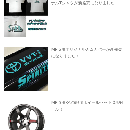
ナルTシャツが新発売になりました
MR-S用オリジナルカムカバーが新発売
になりました！
MR-S用RAYS鍛造ホイールセット 即納セ
ール！