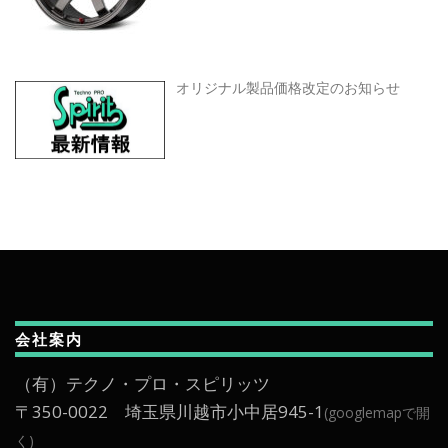
オリジナル製品価格改定のお知らせ
会社案内
（有）テクノ・プロ・スピリッツ
〒350-0022 埼玉県川越市小中居945-1
(googlemapで開
く)