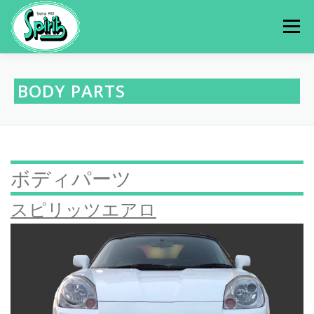
コ
ン
メニュー
テ
ン
ツ
へ
HOME
WHAT’S NEW
SSRA走行会
BODY PARTS
ス
キ
ッ
プ
PRODUCT
PHOTO
JAF加盟クラブ(T-SPIRIT)
ボディパーツ
LINK
CAMPANY
スピリッツエアロ