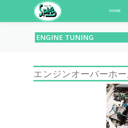
コ
ン
HOME
テ
ン
ツ
ENGINE TUNING
へ
ス
キ
ッ
プ
エンジンオーバーホー