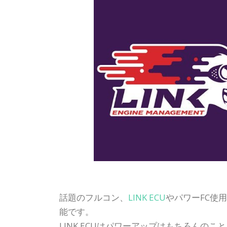
話題のフルコン、
LINK ECU
やパワーFC使
能です。
LINK ECUはパワーアップはもちろんの