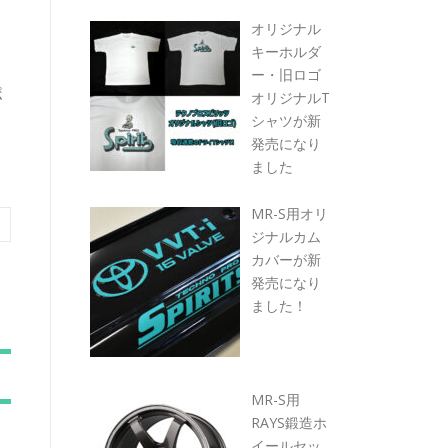
オリジナル
キーホルダ
ー・旧ロゴ
ポ
オリジナルT
シャツが新
発売になり
ました
MR-S用オリ
ジナルカム
カバーが新
発売になり
ました！
MR-S用
RAYS鍛造ホ
イールセッ