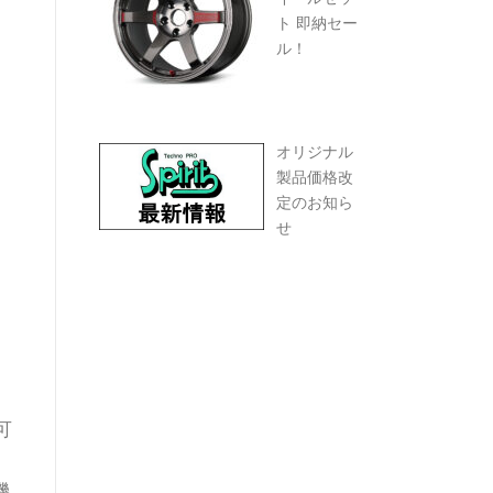
ト 即納セー
ル！
オリジナル
製品価格改
定のお知ら
せ
可
機