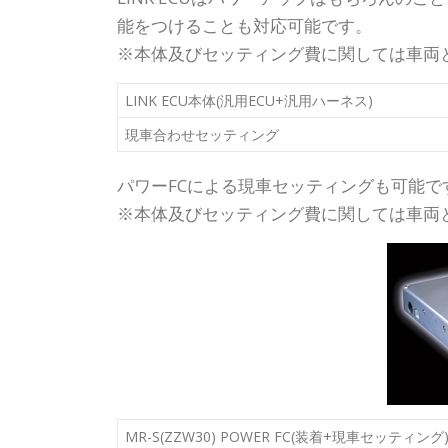
能をつけることも対応可能です。
※本体及びセッティング費に関しては車両
LINK ECU本体(汎用ECU+汎用ハーネス)
現車合わせセッティング
パワーFCによる現車セッティングも可能で
※本体及びセッティング費に関しては車両
MR-S(ZZW30) POWER FC(装着+現車セッティング)