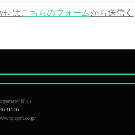
合せは
こちらのフォーム
から送信く
ooglemapで開く)
6-0446
www.tp-spirit.co.jp/