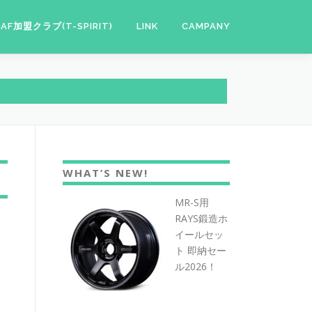
JAF加盟クラブ(T-SPIRIT)
LINK
CAMPANY
WHAT’S NEW!
MR-S用
RAYS鍛造ホ
イールセッ
ト 即納セー
ル2026！